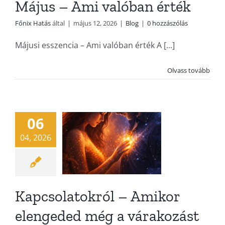
Május – Ami valóban érték
Főnix Hatás
által
|
május 12, 2026
|
Blog
|
0 hozzászólás
Kapcsolatokról
Májusi esszencia – Ami valóban érték A [...]
– Amikor
Olvass tovább
elengeded
még a
várakozást
06
is
04, 2026
Blog
Kapcsolatokról – Amikor
elengeded még a várakozást