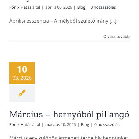
Főnix Hatás
által
|
április 06, 2026
|
Blog
|
0 hozzászólás
Áprilisi esszencia – A mélyből születő irány [...]
Olvass tovább
10
03, 2026
Március – hernyóból pillangó
Főnix Hatás
által
|
március 10, 2026
|
Blog
|
0 hozzászólás
Március egy különös átmeneti térbe hív bennünket.