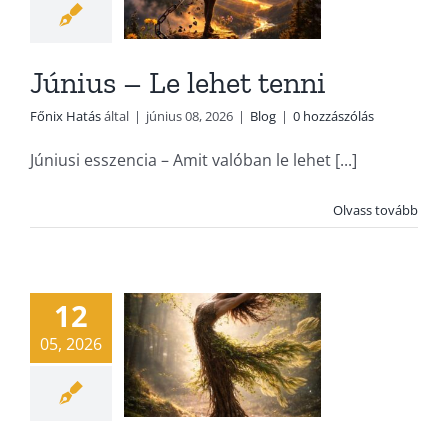
Június – Le lehet tenni
Főnix Hatás
által
|
június 08, 2026
|
Blog
|
0 hozzászólás
Júniusi esszencia – Amit valóban le lehet [...]
Május – Ami
Olvass tovább
valóban
érték
12
Blog
05, 2026