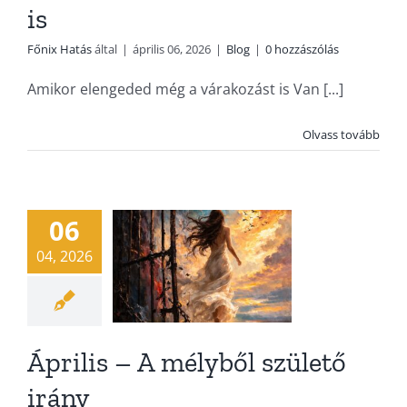
is
Főnix Hatás
által
|
április 06, 2026
|
Blog
|
0 hozzászólás
Amikor elengeded még a várakozást is Van [...]
Április – A
Olvass tovább
mélyből
születő irány
06
Blog
04, 2026
Április – A mélyből születő
irány