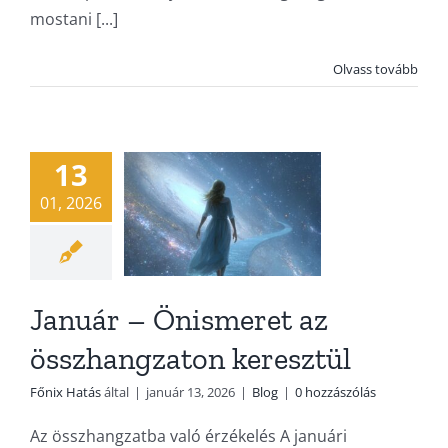
Január –
mostani [...]
Önismeret
Olvass tovább
az
összhangzaton
13
keresztül
01, 2026
Blog
Január – Önismeret az
összhangzaton keresztül
Főnix Hatás
által
|
január 13, 2026
|
Blog
|
0 hozzászólás
Az összhangzatba való érzékelés A januári