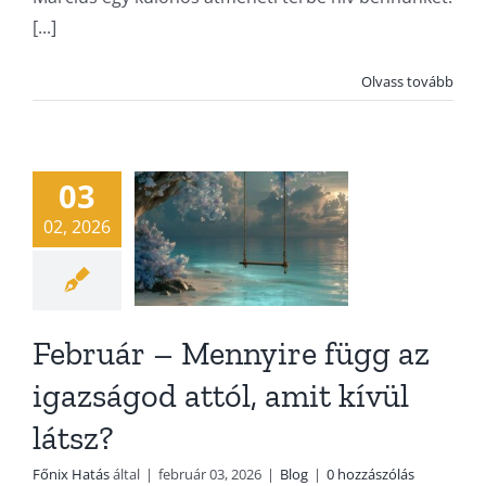
Február –
[...]
Mennyire
Olvass tovább
függ az
igazságod
attól, amit
03
kívül látsz?
02, 2026
Blog
Február – Mennyire függ az
igazságod attól, amit kívül
látsz?
Főnix Hatás
által
|
február 03, 2026
|
Blog
|
0 hozzászólás