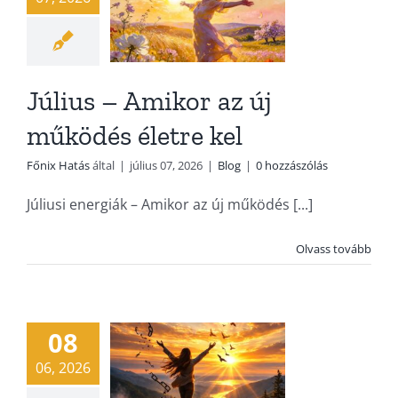
Július – Amikor az új
működés életre kel
Főnix Hatás
által
|
július 07, 2026
|
Blog
|
0 hozzászólás
Júliusi energiák – Amikor az új működés [...]
Olvass tovább
Június – Le
lehet tenni
Blog
08
06, 2026