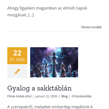
Ahogy figyelem magamban az elmúlt napok
mozgásait, [...]
Olvass tovább
Gyalog a
sakktáblán
Blog
22
01, 2026
Gyalog a sakktáblán
Főnix Hatás
által
|
január 22, 2026
|
Blog
|
0 hozzászólás
A szerepekről, melyeket emberileg megélünk A