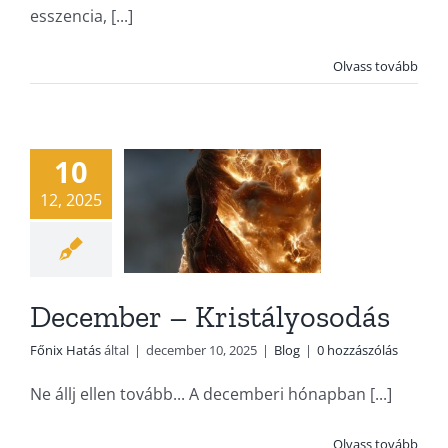
esszencia, [...]
Olvass tovább
December –
Kristályosodás
Blog
10
12, 2025
December – Kristályosodás
Főnix Hatás
által
|
december 10, 2025
|
Blog
|
0 hozzászólás
Ne állj ellen tovább... A decemberi hónapban [...]
Olvass tovább