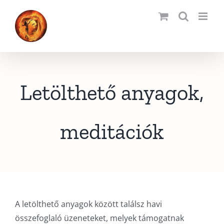
Kihagyás
Letölthető anyagok,
meditációk
A letölthető anyagok között találsz havi
összefoglaló üzeneteket, melyek támogatnak