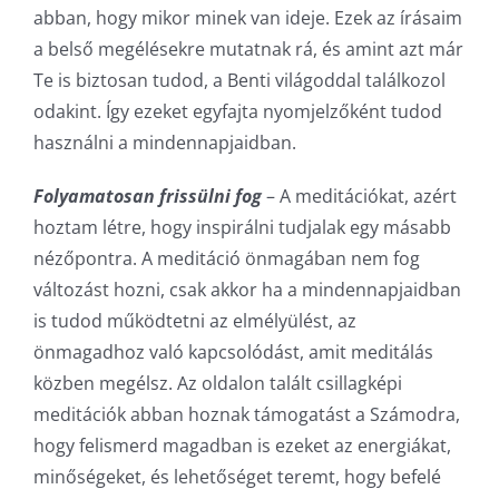
abban, hogy mikor minek van ideje. Ezek az írásaim
a belső megélésekre mutatnak rá, és amint azt már
Te is biztosan tudod, a Benti világoddal találkozol
odakint. Így ezeket egyfajta nyomjelzőként tudod
használni a mindennapjaidban.
Folyamatosan frissülni fog
– A meditációkat, azért
hoztam létre, hogy inspirálni tudjalak egy másabb
nézőpontra. A meditáció önmagában nem fog
változást hozni, csak akkor ha a mindennapjaidban
is tudod működtetni az elmélyülést, az
önmagadhoz való kapcsolódást, amit meditálás
közben megélsz. Az oldalon talált csillagképi
meditációk abban hoznak támogatást a Számodra,
hogy felismerd magadban is ezeket az energiákat,
minőségeket, és lehetőséget teremt, hogy befelé