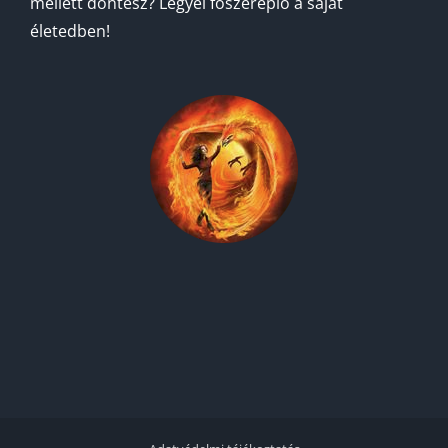
mellett döntesz? Legyél főszereplő a saját
életedben!