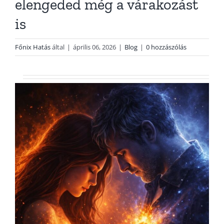
elengeded még a várakozást
is
Főnix Hatás
által
|
április 06, 2026
|
Blog
|
0 hozzászólás