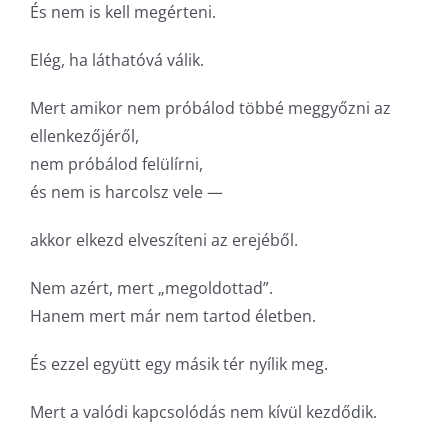
És nem is kell megérteni.
Elég, ha láthatóvá válik.
Mert amikor nem próbálod többé meggyőzni az
ellenkezőjéről,
nem próbálod felülírni,
és nem is harcolsz vele —
akkor elkezd elveszíteni az erejéből.
Nem azért, mert „megoldottad”.
Hanem mert már nem tartod életben.
És ezzel együtt egy másik tér nyílik meg.
Mert a valódi kapcsolódás nem kívül kezdődik.