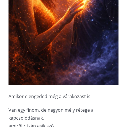
Amikor elengeded még a várakozást is
Van egy finom, de nagyon mély rétege a
kapcsolódásnak,
amiről ritkán esik szó.