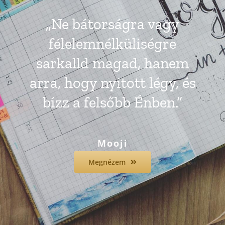
„Ne bátorságra vagy
félelemnélküliségre
sarkalld magad, hanem
arra, hogy nyitott légy, és
bízz a felsőbb Énben.”
Mooji
Megnézem