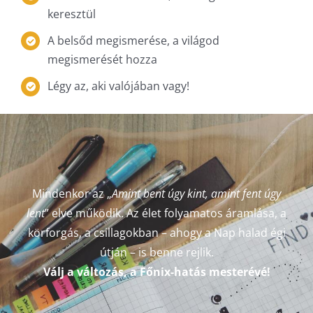
keresztül
A belsőd megismerése, a világod
megismerését hozza
Légy az, aki valójában vagy!
Mindenkor az „
Amint bent úgy kint, amint fent úgy
lent
” elve működik. Az élet folyamatos áramlása, a
körforgás, a csillagokban – ahogy a Nap halad égi
útján – is benne rejlik.
Válj a változás, a Főnix-hatás mesterévé!