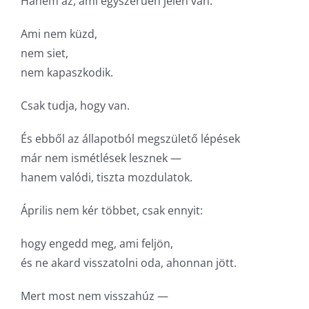
Hanem az, ami egyszerűen jelen van.
Ami nem küzd,
nem siet,
nem kapaszkodik.
Csak tudja, hogy van.
És ebből az állapotból megszülető lépések
már nem ismétlések lesznek —
hanem valódi, tiszta mozdulatok.
Április nem kér többet, csak ennyit:
hogy engedd meg, ami feljön,
és ne akard visszatolni oda, ahonnan jött.
Mert most nem visszahúz —