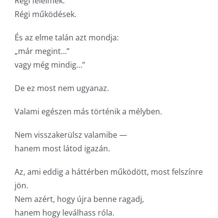
Régi félelmek.
Régi működések.
És az elme talán azt mondja:
„már megint…”
vagy még mindig…”
De ez most nem ugyanaz.
Valami egészen más történik a mélyben.
Nem visszakerülsz valamibe —
hanem most látod igazán.
Az, ami eddig a háttérben működött, most felszínre
jön.
Nem azért, hogy újra benne ragadj,
hanem hogy leválhass róla.