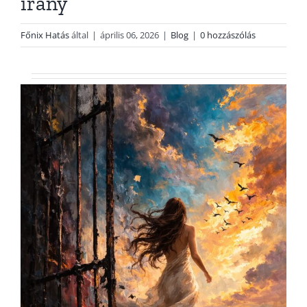
irány
Főnix Hatás
által
|
április 06, 2026
|
Blog
|
0 hozzászólás