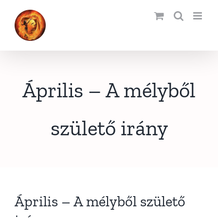
Kihagyás
Április – A mélyből
születő irány
Április – A mélyből születő