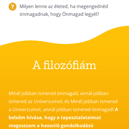
Milyen lenne az életed, ha megengednéd
önmagadnak, hogy Önmagad legyél?
A filozófiám
Minél jobban ismered önmagad, annál jobban
ismered az Univerzumot; és Minél jobban ismered
a Univerzumot, annál jobban ismered önmagad!
A
belsőm hívása, hogy a tapasztalataimat
megosszam a hasonló gondolkodású