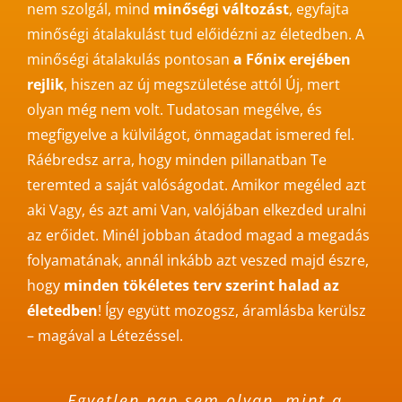
nem szolgál, mind
minőségi változást
, egyfajta
minőségi átalakulást tud előidézni az életedben. A
minőségi átalakulás pontosan
a Főnix erejében
rejlik
, hiszen az új megszületése attól Új, mert
olyan még nem volt. Tudatosan megélve, és
megfigyelve a külvilágot, önmagadat ismered fel.
Ráébredsz arra, hogy minden pillanatban Te
teremted a saját valóságodat. Amikor megéled azt
aki Vagy, és azt ami Van, valójában elkezded uralni
az erőidet. Minél jobban átadod magad a megadás
folyamatának, annál inkább azt veszed majd észre,
hogy
minden tökéletes terv szerint halad az
életedben
! Így együtt mozogsz, áramlásba kerülsz
– magával a Létezéssel.
„Egyetlen nap sem olyan, mint a