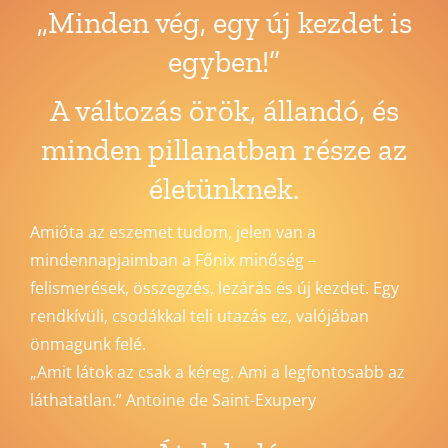
„Minden vég, egy új kezdet is
egyben!”
A változás örök, állandó, és
minden pillanatban része az
életünknek.
Amióta az eszemet tudom, jelen van a
mindennapjaimban a Főnix minőség –
felismerések, összegzés, lezárás és új kezdet. Egy
rendkívüli, csodákkal teli utazás ez, valójában
önmagunk felé.
„Amit látok az csak a kéreg. Ami a legfontosabb az
láthatatlan.” Antoine de Saint-Exupery