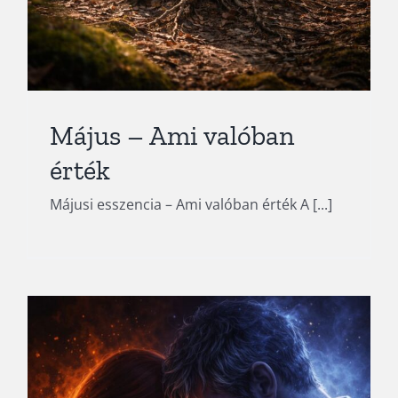
Kapcsolatokról – Amikor
elengeded még a
várakozást is
Blog
Május – Ami valóban
érték
Májusi esszencia – Ami valóban érték A [...]