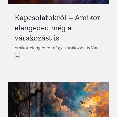
Április – A mélyből születő
irány
Kapcsolatokról – Amikor
Blog
elengeded még a
várakozást is
Amikor elengeded még a várakozást is Van
[...]