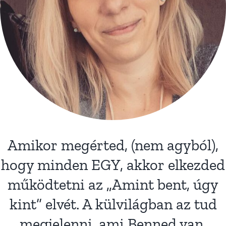
Amikor megérted, (nem agyból),
hogy minden EGY, akkor elkezded
működtetni az „Amint bent, úgy
kint” elvét. A külvilágban az tud
megjelenni, ami Benned van,