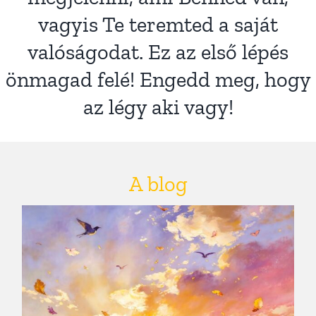
vagyis Te teremted a saját
Július – Amikor az új
valóságodat. Ez az első lépés
működés életre kel
önmagad felé! Engedd meg, hogy
Blog
az légy aki vagy!
A blog