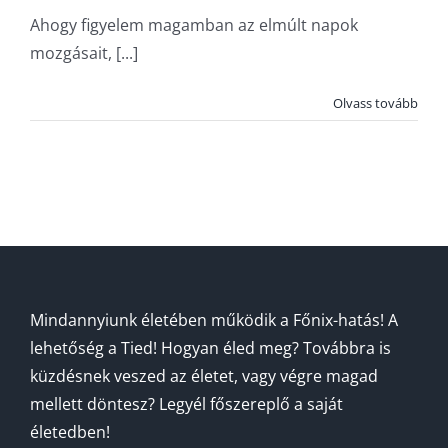
Ahogy figyelem magamban az elmúlt napok
mozgásait, [...]
Olvass tovább
Mindannyiunk életében működik a Főnix-hatás! A
lehetőség a Tied! Hogyan éled meg? Továbbra is
küzdésnek veszed az életet, vagy végre magad
mellett döntesz? Legyél főszereplő a saját
életedben!