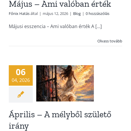
Május – Ami valóban érték
Főnix Hatás
által
|
május 12, 2026
|
Blog
|
0 hozzászólás
Májusi esszencia – Ami valóban érték A [...]
Április – A
Olvass tovább
mélyből
születő irány
06
Blog
04, 2026
Április – A mélyből születő
irány