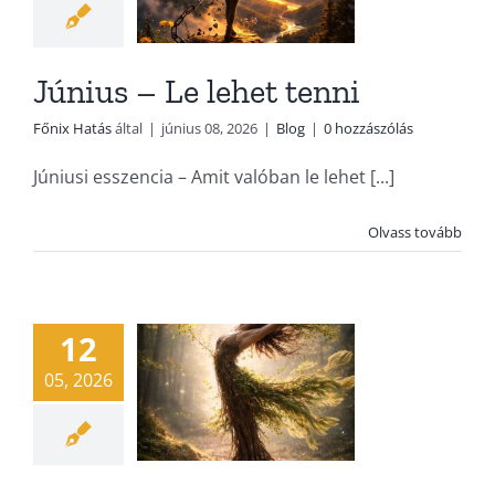
Június – Le lehet tenni
Főnix Hatás
által
|
június 08, 2026
|
Blog
|
0 hozzászólás
Júniusi esszencia – Amit valóban le lehet [...]
Május – Ami
Olvass tovább
valóban
érték
12
Blog
05, 2026