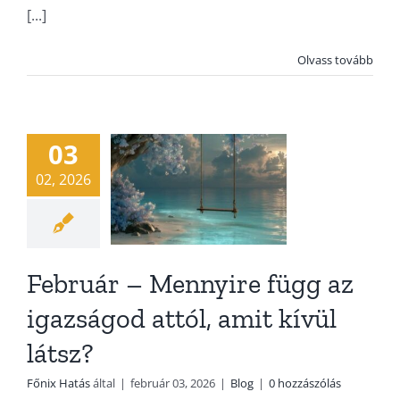
Február –
[...]
Mennyire
Olvass tovább
függ az
igazságod
attól, amit
03
kívül látsz?
02, 2026
Blog
Február – Mennyire függ az
igazságod attól, amit kívül
látsz?
Főnix Hatás
által
|
február 03, 2026
|
Blog
|
0 hozzászólás