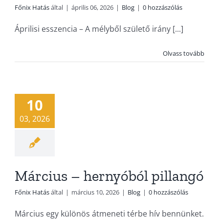
Főnix Hatás
által
|
április 06, 2026
|
Blog
|
0 hozzászólás
Áprilisi esszencia – A mélyből születő irány [...]
Olvass tovább
10
03, 2026
Március – hernyóból pillangó
Főnix Hatás
által
|
március 10, 2026
|
Blog
|
0 hozzászólás
Március egy különös átmeneti térbe hív bennünket.