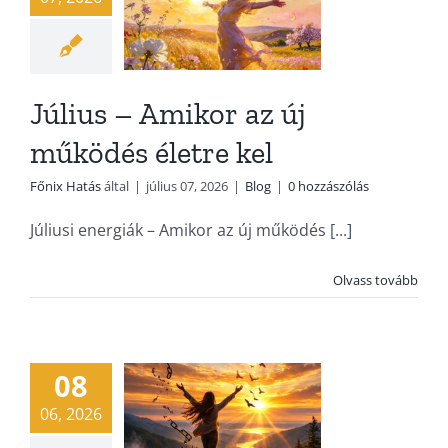
Július – Amikor az új
működés életre kel
Főnix Hatás
által
|
július 07, 2026
|
Blog
|
0 hozzászólás
Júliusi energiák – Amikor az új működés [...]
Olvass tovább
Június – Le
lehet tenni
Blog
08
06, 2026