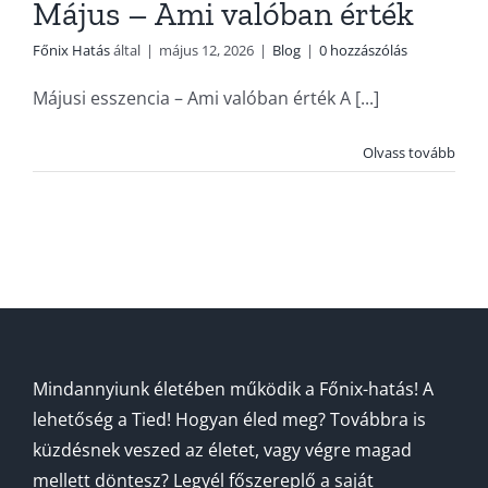
Május – Ami valóban érték
Főnix Hatás
által
|
május 12, 2026
|
Blog
|
0 hozzászólás
Májusi esszencia – Ami valóban érték A [...]
Olvass tovább
Mindannyiunk életében működik a Főnix-hatás! A
lehetőség a Tied! Hogyan éled meg? Továbbra is
küzdésnek veszed az életet, vagy végre magad
mellett döntesz? Legyél főszereplő a saját