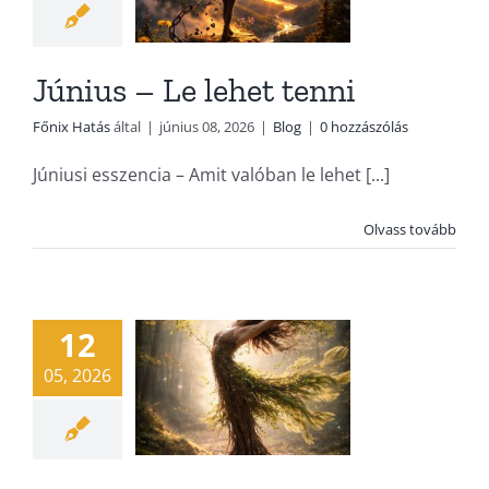
Június – Le lehet tenni
Főnix Hatás
által
|
június 08, 2026
|
Blog
|
0 hozzászólás
Júniusi esszencia – Amit valóban le lehet [...]
Május – Ami
Olvass tovább
valóban
érték
12
Blog
05, 2026