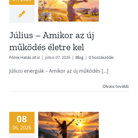
Július – Amikor az új
működés életre kel
Főnix Hatás
által
|
július 07, 2026
|
Blog
|
0 hozzászólás
Júliusi energiák – Amikor az új működés [...]
Olvass tovább
Június – Le
lehet tenni
Blog
08
06, 2026