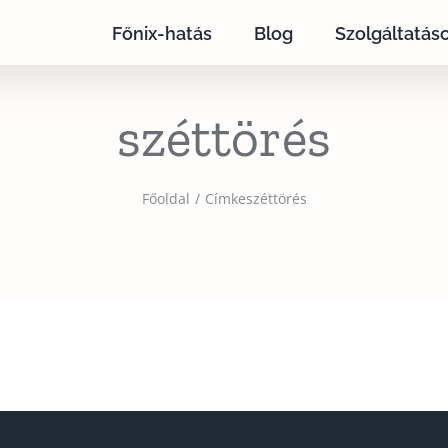
Főnix-hatás
Blog
Szolgáltatás
széttörés
Főoldal
Címke
széttörés