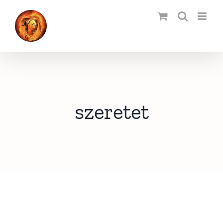
Kihagyás
szeretet