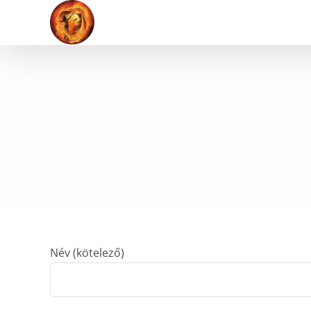
Kihagyás
Név (kötelező)